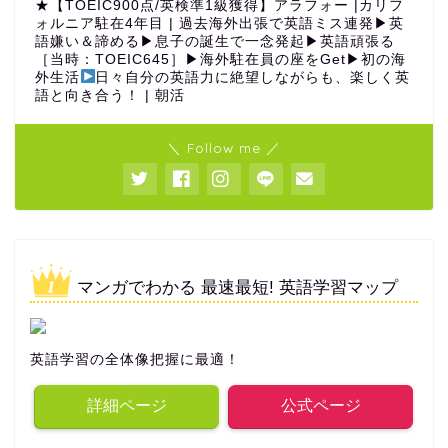
★【TOEIC900点/英検準1級獲得】アラフォー |カリフ
ォルニア駐在4年目 | 過去海外出張で英語ミス連発▶︎英
語嫌い＆諦める▶︎息子の誕生で一念発起▶︎英語頑張る
［当時：TOEIC645］▶︎海外駐在員の座をGet▶︎初の海
外生活
日々自分の英語力に絶望しながらも、楽しく英
語と向き合う！ | 朝活
＼ Follow me ／
マンガでわかる 最速最短! 英語学習マップ
英語学習の全体像把握に最適！
詳細ページ
公式ページ