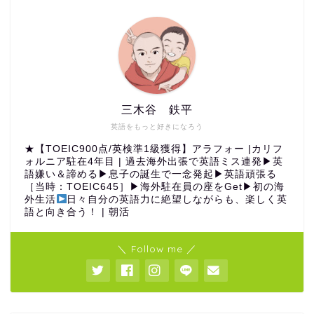
三木谷 鉄平
英語をもっと好きになろう
★【TOEIC900点/英検準1級獲得】アラフォー |カリフ
ォルニア駐在4年目 | 過去海外出張で英語ミス連発▶︎英
語嫌い＆諦める▶︎息子の誕生で一念発起▶︎英語頑張る
［当時：TOEIC645］▶︎海外駐在員の座をGet▶︎初の海
外生活
日々自分の英語力に絶望しながらも、楽しく英
語と向き合う！ | 朝活
＼ Follow me ／