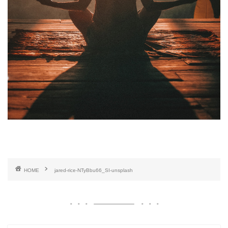
HOME
jared-rice-NTyBbu66_SI-unsplash