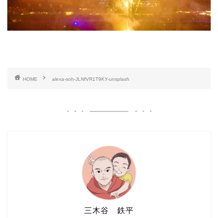
HOME
alexa-soh-JLNfVR1T9KY-unsplash
三木谷 鉄平