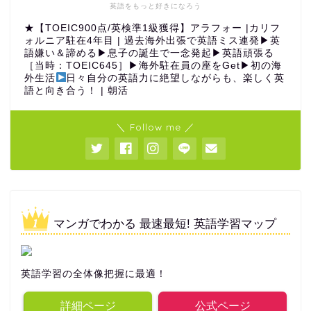
英語をもっと好きになろう
★【TOEIC900点/英検準1級獲得】アラフォー |カリフ
ォルニア駐在4年目 | 過去海外出張で英語ミス連発▶︎英
語嫌い＆諦める▶︎息子の誕生で一念発起▶︎英語頑張る
［当時：TOEIC645］▶︎海外駐在員の座をGet▶︎初の海
外生活
日々自分の英語力に絶望しながらも、楽しく英
語と向き合う！ | 朝活
＼ Follow me ／
マンガでわかる 最速最短! 英語学習マップ
英語学習の全体像把握に最適！
詳細ページ
公式ページ