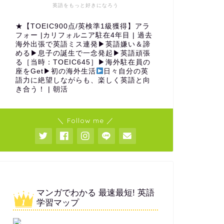
英語をもっと好きになろう
★【TOEIC900点/英検準1級獲得】アラ
フォー |カリフォルニア駐在4年目 | 過去
海外出張で英語ミス連発▶︎英語嫌い＆諦
める▶︎息子の誕生で一念発起▶︎英語頑張
る［当時：TOEIC645］▶︎海外駐在員の
座をGet▶︎初の海外生活
日々自分の英
語力に絶望しながらも、楽しく英語と向
き合う！ | 朝活
＼ Follow me ／
マンガでわかる 最速最短! 英語
学習マップ