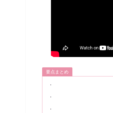
要点まとめ
・
・
・