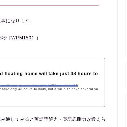
記事になります。
6秒［WPM150］）
d floating home will take just 48 hours to
nted-floating-home-will-take-just-48-hours-to-build/
y take only 48 hours to build, but it will also have several su
読み通してみると英語読解力・英語忍耐力が鍛えら