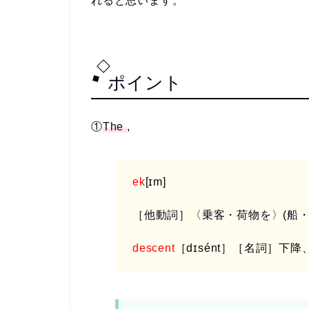
れると思います。
ポイント
①
The
,
ek
[ɪm]
［他動詞］〈乗客・荷物を〉(船
descent
［dɪsént］
［名詞］下降