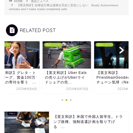
HOME
英語ニュース
【英文和訳】自律走行車は道路を完全に安全にしない Study: Autonomous
vehicles won’t make roads completely safe
RELATED POST
ニュース
英語ニュース
英語ニュース
英文和訳】グレタ・ト
【英文和訳】Uber Eats
【英文和訳】
ンバーグ、賞金100万
の売り上げがUberライ
PriestmanGoode
ーロの寄付を誓う ...
ドシェアの売...
チューン気球（Nep..
2020年8月6日
2020年8月10日
2020年7
【英文和訳】米国で外国人留学生。トラ
ンプ政権、強制送還計画を取り下げ
る ...