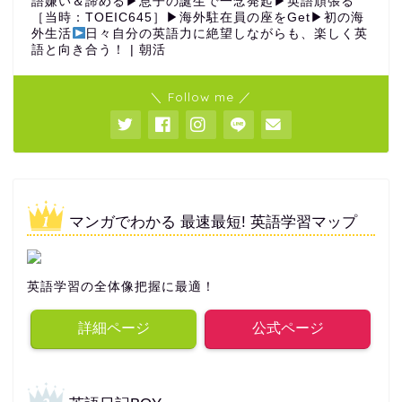
語嫌い＆諦める▶︎息子の誕生で一念発起▶︎英語頑張る
［当時：TOEIC645］▶︎海外駐在員の座をGet▶︎初の海
外生活
日々自分の英語力に絶望しながらも、楽しく英
語と向き合う！ | 朝活
＼ Follow me ／
マンガでわかる 最速最短! 英語学習マップ
英語学習の全体像把握に最適！
詳細ページ
公式ページ