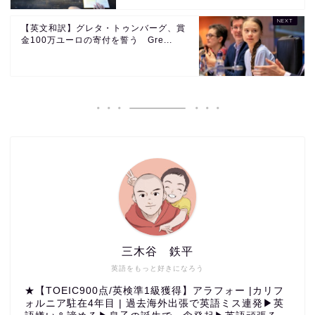
【英文和訳】グレタ・トゥンバーグ、賞
金100万ユーロの寄付を誓う Gre...
三木谷 鉄平
英語をもっと好きになろう
★【TOEIC900点/英検準1級獲得】アラフォー |カリフ
ォルニア駐在4年目 | 過去海外出張で英語ミス連発▶︎英