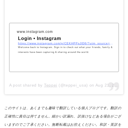
www.instagram.com
Login • Instagram
https://www.instagram.com/p/CEKHPPsJlD6/?utm_source=ig_embed&#038;utm_campaign=loading
Welcome back to Instagram. Sign in to check out what your friends, family &
interests have been capturing & sharing around the world.
A post shared by
Teppei
(@teppei_usa) on
Aug 21, 2020 at 9:26am PDT
このサイトは、あくまでも趣味で翻訳している個人ブログです。翻訳の
正確性に責任は持てません。細かい訳漏れ、訳抜けなどある場合がござ
いますのでご了承ください。無断転載はお控えください。和訳・英訳を