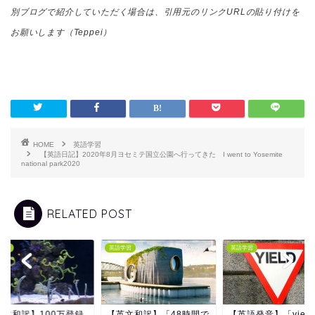
別ブログで紹介していただく場合は、引用元のリンクURLの貼り付けを
お願いします（Teppei）
HOME
英語学習
【英語日記】2020年8月ヨセミテ国立公園へ行ってきた I went to Yosemite
national park2020
RELATED POST
学習
英語学習
英語学習
英文和訳】100万登録
【英文和訳】「48時間で
【英語発音】「yiel