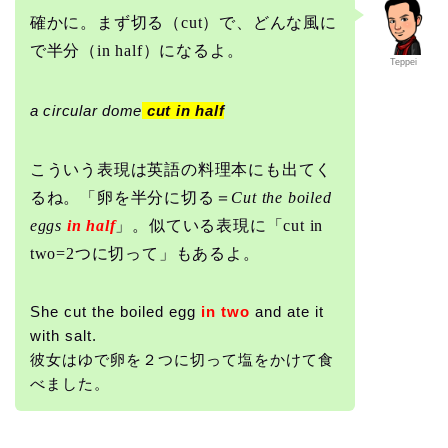
確かに。まず切る（cut）で、どんな風に
で半分（in half）になるよ。
Teppei
a circular dome
cut in half
こういう表現は英語の料理本にも出てく
るね。「卵を半分に切る＝
Cut the boiled
eggs
in half
」。似ている表現に「cut in
two=2つに切って」もあるよ。
She cut the boiled egg
in two
and ate it
with salt.
彼女はゆで卵を２つに切って塩をかけて食
べました。