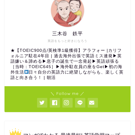
三木谷 鉄平
英語をもっと好きになろう
★【TOEIC900点/英検準1級獲得】アラフォー |カリフ
ォルニア駐在4年目 | 過去海外出張で英語ミス連発▶︎英
語嫌い＆諦める▶︎息子の誕生で一念発起▶︎英語頑張る
［当時：TOEIC645］▶︎海外駐在員の座をGet▶︎初の海
外生活
日々自分の英語力に絶望しながらも、楽しく英
語と向き合う！ | 朝活
＼ Follow me ／