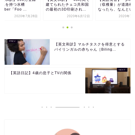
以上を持つ水槽
建てられたチェコ共和国
（収穫量）が道路標
tuber「Foo ...
の最初の3D印刷され...
なったら、なんとい..
2020年7月28日
2020年6月12日
2020年7月
【英文和訳】マルチタスクを得意とする
バイリンガルの赤ちゃん［Biling...
【英語日記】4歳の息子とTVの関係